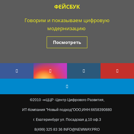
ФЕЙСБУК
Говорим и показываем цифровую
модернизацию
Посмотреть
©
2010 -
∞
ЦЦР -
Центр Цифрового Развития,
ИТ-Компания "Новый подход"
ООО,
ИНН:
6658390880
г. Екатеринбург ул. Посадская д.10 оф.3
8(499) 325 83 36
INFO@NEWWAY.PRO