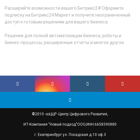
Расширяйте возможности вашего Битрикс24! Оформите
подписку на Битрикс24.Маркет и получите неограниченный
доступ к готовым решениям для вашего бизнеса.
Решения для полной автоматизации бизнеса, роботы и
бизнес-процессы, расширенные отчеты и многое другое.
©
2010 -
∞
ЦЦР -
Центр Цифрового Развития,
ИТ-Компания "Новый подход"
ООО,
ИНН:
6658390880
г. Екатеринбург ул. Посадская д.10 оф.3